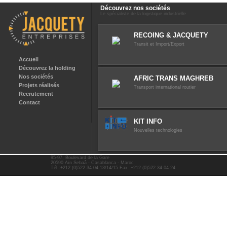
Découvrez nos sociétés
Le spécialiste de la logistique industrielle
RECOING & JACQUETY
Transit et Import/Export
Accueil
Découvrez la holding
Nos sociétés
AFRIC TRANS MAGHREB
Projets réalisés
Transport international routier
Recrutement
Contact
KIT INFO
Nouvelles technologies
95-97, Boulevard de la Gare
20590 Aïn Sebaâ - Casablanca - Maroc
Tél :+212 (0)522 34 04 13/14/15 Fax :+212 (0)522 34 04 24