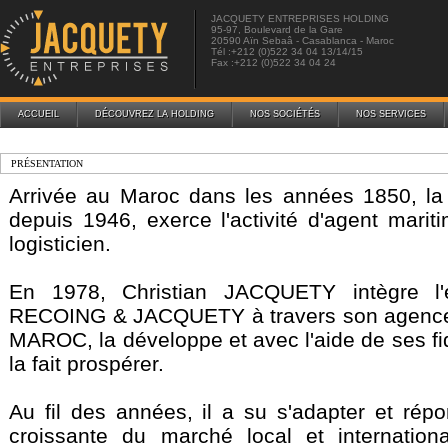
JACQUETY ENTREPRISES HOLDING
95-97, Boulevard de la Gare
20590 Aïn Sebaâ - Casablanca - Maroc
Tél :+212 (0)522 34 04 13/14/15
Fax :+212 (0)522 34 04 24
ACCUEIL
DÉCOUVREZ LA HOLDING
NOS SOCIÉTÉS
NOS SERVICES
PRÉSENTATION
Arrivée au Maroc dans les années 1850, l
depuis 1946, exerce l'activité d'agent mariti
logisticien.
En 1978, Christian JACQUETY intègre l'en
RECOING & JACQUETY à travers son agence
MAROC, la développe et avec l'aide de ses fi
la fait prospérer.
Au fil des années, il a su s'adapter et ré
croissante du marché local et internation