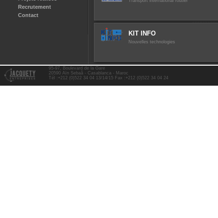
Transport international routier
Recrutement
Contact
KIT INFO
Nouvelles technologies
95-97, Boulevard de la Gare
20590 Aïn Sebaâ - Casablanca - Maroc
Tél :+212 (0)522 34 04 13/14/15 Fax :+212 (0)522 34 04 24