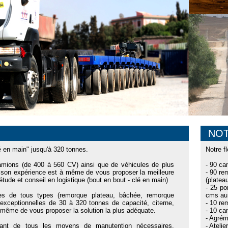
NOT
en main" jusqu'à 320 tonnes.
Notre f
camions (de 400 à 560 CV) ainsi que de véhicules de plus
- 90 ca
on expérience est à même de vous proposer la meilleure
- 90 re
´étude et conseil en logistique (bout en bout - clé en main)
(platea
- 25 po
s de tous types (remorque plateau, bâchée, remorque
cms au 
xceptionnelles de 30 à 320 tonnes de capacité, citerne,
- 10 re
e de vous proposer la solution la plus adéquate.
- 10 ca
- Agrém
osant de tous les moyens de manutention nécessaires,
- Ateli