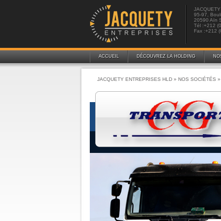
JACQUETY
95-97, Boul
20590 Aïn 
Tél :+212 (
Fax :+212 (
ACCUEIL
DÉCOUVREZ LA HOLDING
NO
JACQUETY ENTREPRISES HLD
»
NOS SOCIÉTÉS
»