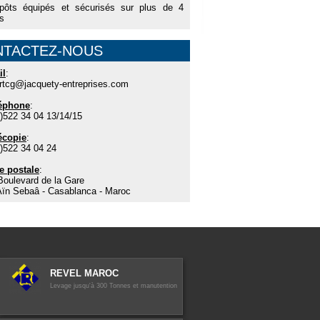
epôts équipés et sécurisés sur plus de 4
s
NTACTEZ-NOUS
il
:
rtcg@jacquety-entreprises.com
léphone
:
)522 34 04 13/14/15
écopie
:
)522 34 04 24
e postale
:
Boulevard de la Gare
Aïn Sebaâ - Casablanca - Maroc
REVEL MAROC
Levage jusqu'à 300 Tonnes et manutention