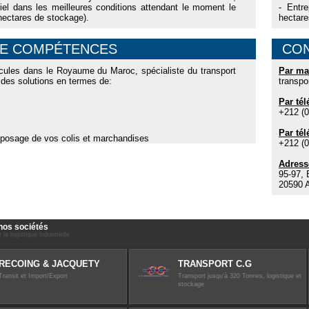
 dans les meilleures conditions attendant le moment le
- Entr
 hectares de stockage).
hectare
DE COMPÉTENCES
CO
cules dans le Royaume du Maroc, spécialiste du transport
Par ma
es solutions en termes de:
transpo
Par té
+212 (0
Par tél
eposage de vos colis et marchandises
+212 (0
Adress
95-97, 
20590 
nos sociétés
 la logistique industrielle
RECOING & JACQUETY
TRANSPORT C.G
Transit et Import/Export
Transport jusqu'à 320 Tonnes, logistique et
stockage