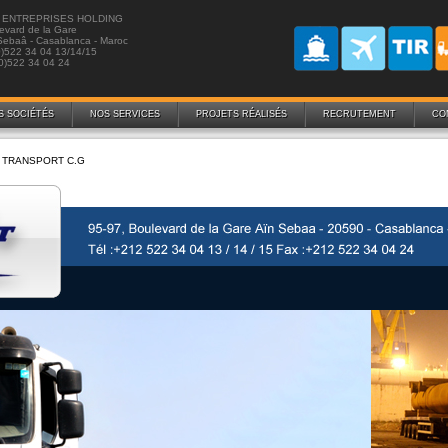
 ENTREPRISES HOLDING
evard de la Gare
Sebaâ - Casablanca - Maroc
0)522 34 04 13/14/15
0)522 34 04 24
S SOCIÉTÉS
NOS SERVICES
PROJETS RÉALISÉS
RECRUTEMENT
CO
TRANSPORT C.G