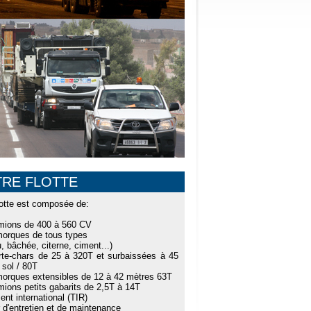
RE FLOTTE
lotte est composée de:
mions de 400 à 560 CV
morques de tous types
u, bâchée, citerne, ciment...)
rte-chars de 25 à 320T et surbaissées à 45
sol / 80T
morques extensibles de 12 à 42 mètres 63T
mions petits gabarits de 2,5T à 14T
ent international (TIR)
er d'entretien et de maintenance