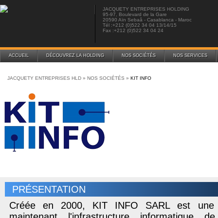
JACQUETY ENTREPRISES HOLDING
95-97, Boulevard de la Gare
20590 Aïn Sebaâ - Casablanca - Maroc
Tél :+212 (0)522 34 04 13/14/15
Fax :+212 (0)522 34 04 24
ACCUEIL
DÉCOUVREZ LA HOLDING
NOS SOCIÉTÉS
NOS SERVICES
JACQUETY ENTREPRISES HLD
»
NOS SOCIÉTÉS
»
KIT INFO
PRÉSENTATION
Créée en 2000, KIT INFO SARL est une 
maintenant l'infrastructure informatique 