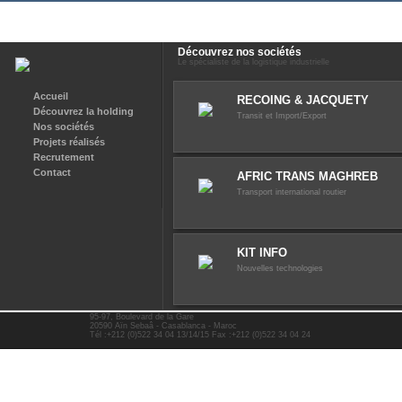
Découvrez nos sociétés
Le spécialiste de la logistique industrielle
Accueil
RECOING & JACQUETY
Découvrez la holding
Transit et Import/Export
Nos sociétés
Projets réalisés
Recrutement
Contact
AFRIC TRANS MAGHREB
Transport international routier
KIT INFO
Nouvelles technologies
95-97, Boulevard de la Gare
20590 Aïn Sebaâ - Casablanca - Maroc
Tél :+212 (0)522 34 04 13/14/15 Fax :+212 (0)522 34 04 24